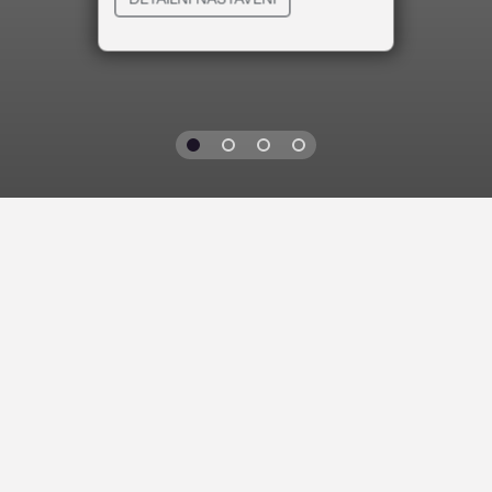
VYKRAJOVACÍ
SLÉVÁRENSKÉ
FORMIČKY
PODPĚRKY